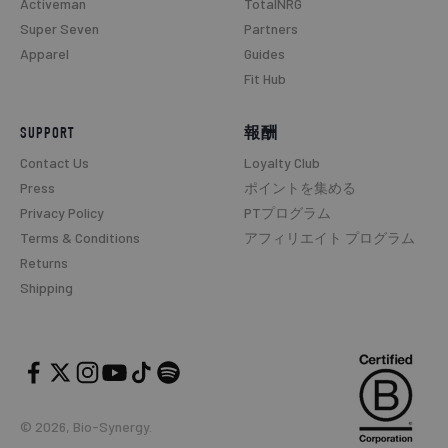
Activeman
TotalNRG
Super Seven
Partners
Apparel
Guides
Fit Hub
SUPPORT
報酬
Contact Us
Loyalty Club
Press
ポイントを集める
Privacy Policy
PTプログラム
Terms & Conditions
アフィリエイト プログラム
Returns
Shipping
© 2026, Bio-Synergy.