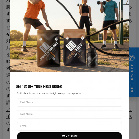
腕立て伏せの姿勢から始めます。片方の手を地面から離し、まっ
すぐ空中に上げます (体を T 字型にします)。上げた手を見つめま
す。反対側も同様に繰り返します。ダンベルをルーチンに加える
と、トレーニングの強度が増します。
4) 片足腕立て伏せ
対象部位: 上半身と体幹のトレーニングを強化します。
片方の足を地面から上げて 1 セット行います。次のセットでは足
を替えます。
🎁
5) 足を高く上げての腕立て伏せ
GET 10% OFF
対象部位: 上半身と体幹のトレーニングを強化します。
通常の腕立て伏せをしますが、足を箱やベンチなどの安定した台
の上に上げます。台が高ければ高いほど、肩、胸、体幹、肩甲骨
GET 10% OFF YOUR FIRST ORDER
の安定筋（首、背中の中央、肩をつなぐ筋肉）がより鍛えられま
Be the first to hear performance insights and product updates.
す。
First Name
詳しくはこちら
スポーツサプリメント
、 含む
ホエイプロテイン
アイソレート
、
クレアチン一水和物
、
脂肪燃焼剤
その他、
オンラ
Last name
インで全商品を購入
引き続きご注目ください
健康とフィットネス
のブログ
さらに多くのワークアウトとレシピが近日公開予定で
す。#MakeItHappen
GET MY 10% OFF