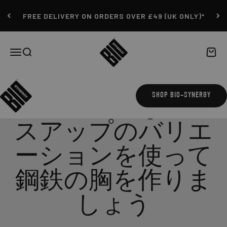
コンテンツにスキップ
FREE DELIVERY ON ORDERS OVER £49 (UK ONLY)*
Bio-Synergy
ナビゲーションメニューを開く
検索を開く
カート
クラシックなプレ
SHOP BIO-SYNERGY
スアップのバリエ
ーションを使って
鋼鉄の胸を作りま
しょう