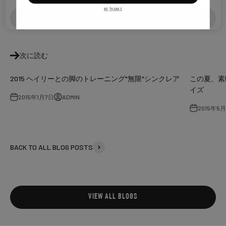
NO THANKS
共有
次に読む
2015 ヘイリーとの脚のトレーニング"無限"シンクレア
この夏、素
イズ
2015年1月7日
ADMIN
2015年5
BACK TO ALL BLOG POSTS
VIEW ALL BLOGS