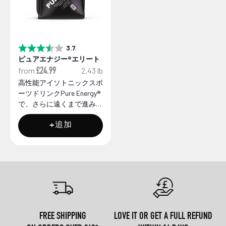
3.7星5つ
評価:
ピュアエナジー®エリート
from
2.43 lb
£24.99
高性能アイソトニックスポ
ーツドリンクPure Energy®
で、さらに遠くまで進み、
より速く進み、疲れにくく
なります。 - - スプリット
+追加
- - 科学的に配合された当
社のアイソトニック スポ
ーツ ドリンクは、最も必
要なときに...
FREE SHIPPING
LOVE IT OR GET A FULL REFUND