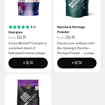
5.0星5つ
Matcha & Moringa
評価:
Powder
Energise
from
from
£24.99
£24.99
Active Woman® Energise is
Elevate your wellness with
a premium blend of
Bio-Synergy’s Matcha +
hydrolysed marine collagen
Moringa Powder — a unique
peptides and pure creatine
blend that works
monohydrate, desig...
synergistically to fuel ...
+追加
+追加