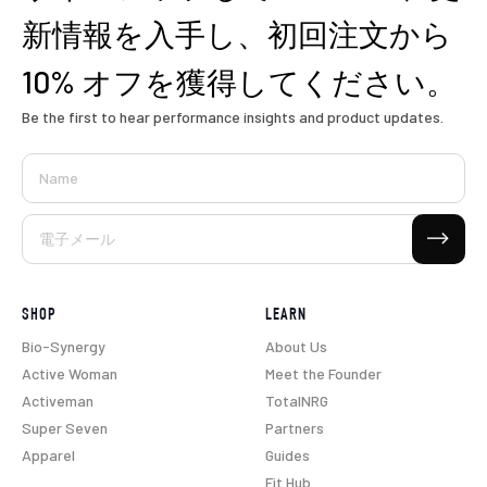
新情報を入手し、初回注文から
10% オフを獲得してください。
Be the first to hear performance insights and product updates.
Name
購読する
電子メール
SHOP
LEARN
Bio-Synergy
About Us
Active Woman
Meet the Founder
Activeman
TotalNRG
Super Seven
Partners
Apparel
Guides
Fit Hub