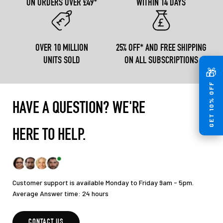
ON ORDERS OVER £49*
WITHIN 14 DAYS
OVER 10 MILLION
25% OFF* AND FREE SHIPPING
UNITS SOLD
ON ALL SUBSCRIPTIONS
🎁
GET 10% OFF
HAVE A QUESTION? WE'RE
HERE TO HELP.
Customer support is available Monday to Friday 9am - 5pm.
Average Answer time: 24 hours
CONTACT US