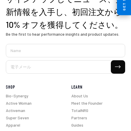
新情報を入手し、初回注文から
10% オフを獲得してください。
Be the first to hear performance insights and product updates.
Name
購読する
電子メール
SHOP
LEARN
Bio-Synergy
About Us
Active Woman
Meet the Founder
Activeman
TotalNRG
Super Seven
Partners
Apparel
Guides