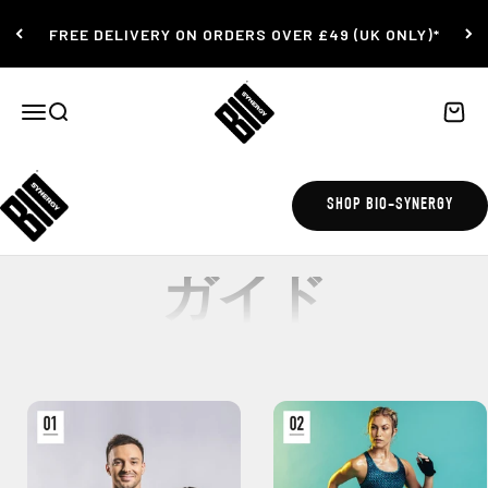
コンテンツにスキップ
FREE DELIVERY ON ORDERS OVER £49 (UK ONLY)*
Bio-Synergy
ナビゲーションメニューを開く
検索を開く
カート
SHOP BIO-SYNERGY
ガイド