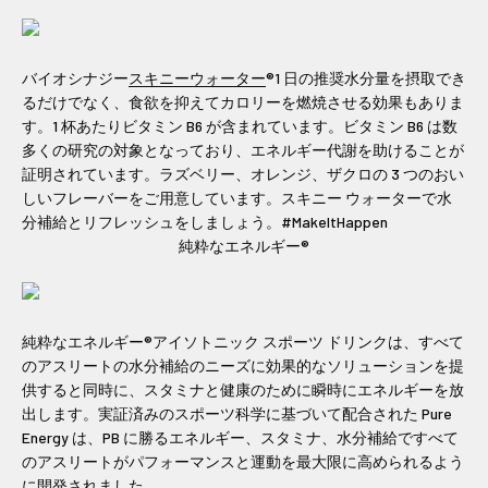
バイオシナジー
スキニーウォーター
®1 日の推奨水分量を摂取でき
るだけでなく、食欲を抑えてカロリーを燃焼させる効果もありま
す。1 杯あたりビタミン B6 が含まれています。ビタミン B6 は数
多くの研究の対象となっており、エネルギー代謝を助けることが
証明されています。ラズベリー、オレンジ、ザクロの 3 つのおい
しいフレーバーをご用意しています。スキニー ウォーターで水
分補給とリフレッシュをしましょう。#MakeItHappen
純粋なエネルギー®
純粋なエネルギー®アイソトニック スポーツ ドリンクは、すべて
のアスリートの水分補給のニーズに効果的なソリューションを提
供すると同時に、スタミナと健康のために瞬時にエネルギーを放
出します。実証済みのスポーツ科学に基づいて配合された Pure
Energy は、PB に勝るエネルギー、スタミナ、水分補給ですべて
のアスリートがパフォーマンスと運動を最大限に高められるよう
に開発されました。