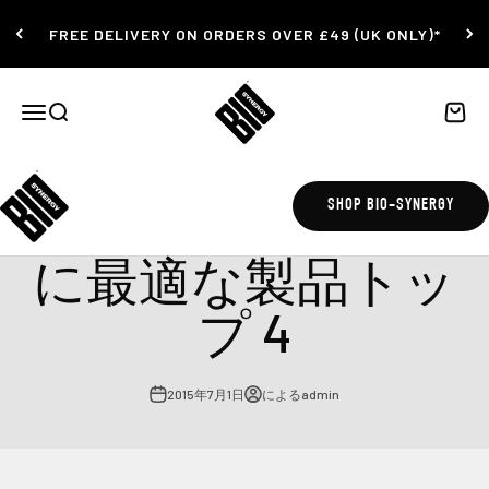
コンテンツにスキップ
FREE DELIVERY ON ORDERS OVER £49 (UK ONLY)*
Bio-Synergy
ナビゲーションメニューを開く
検索を開く
カート
この夏の水分補給
SHOP BIO-SYNERGY
に最適な製品トッ
プ 4
2015年7月1日
によるadmin