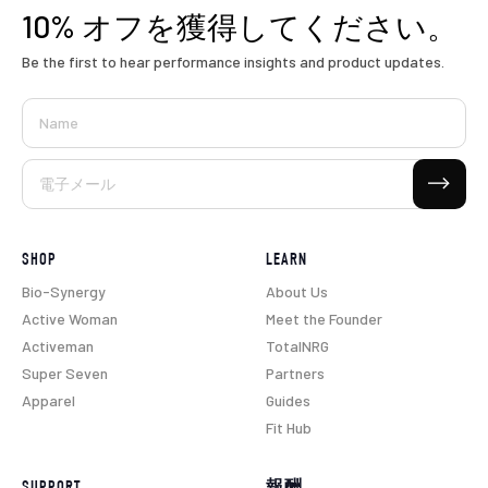
10% オフを獲得してください。
Be the first to hear performance insights and product updates.
Name
購読する
電子メール
SHOP
LEARN
Bio-Synergy
About Us
Active Woman
Meet the Founder
Activeman
TotalNRG
Super Seven
Partners
Apparel
Guides
Fit Hub