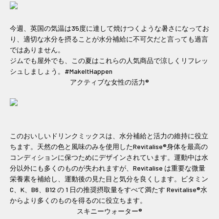
今週、英国の気温は35度に達して焼けつくような暑さになってお
り、適切な水分を摂ることが水分補給に不可欠だと言っても過言
ではありません。
ジムでも屋外でも、この夏はこれらの人気商品で涼しくリフレッ
シュしましょう。#MakeItHappen
アクティブな女性の活力®
このおいしいドリンクミックスは、水分補給と活力の維持に役立
ちます。天然の色と風味のみを使用したRevitalise®身体を最高の
コンディションに保つためにデザインされています。運動中は水
分以外にも多くのものが失われますが、Revitalise は重要な微量
栄養素を補給し、運動後の見た目と気分を良くします。ビタミン
C、K、B6、B12 の 1 日の推奨摂取量をすべて満たす Revitalise®水
からより多くのものを得るのに役立ちます。
スキニーウォーター®