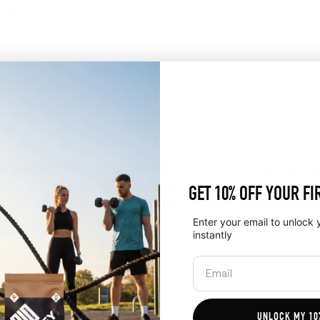
ださい。
休暇の後は、質の高いレム睡眠が欠かせません。亜鉛を含む食
、レム睡眠サイクルが深くなります。就寝前に食べるのに適し
GET 10% OFF YOUR FI
）とアーモンドです。オート麦には、最適なリラックスとレム
シウムが含まれています。
Enter your email to unlock 
instantly
UNLOCK MY 10