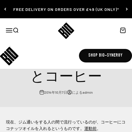
コンテンツにスキップ
FREE DELIVERY ON ORDERS OVER £49 (UK ONLY)*
Bio-Synergy
ナビゲーションメニューを開く
検索を開く
カート
ココナッツオイル
SHOP BIO-SYNERGY
とコーヒー
2014年10月7日
によるadmin
現在、ジム通いをする人の間で流行っているのが、コーヒーにコ
コナッツオイルを入れるというものです。
運動前
。