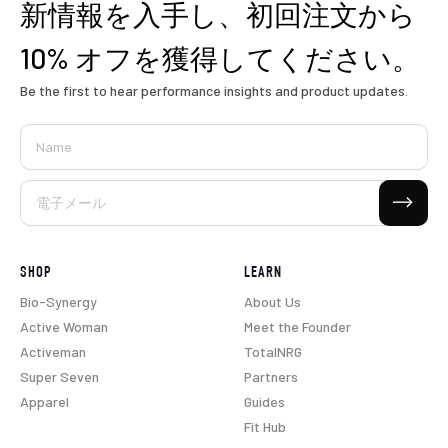
新情報を入手し、初回注文から
10% オフを獲得してください。
Be the first to hear performance insights and product updates.
Name
購読する
電子メール
SHOP
LEARN
Bio-Synergy
About Us
Active Woman
Meet the Founder
Activeman
TotalNRG
Super Seven
Partners
Apparel
Guides
Fit Hub