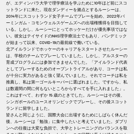
が、エディンバラ大学で理学療法を学ぶために10年ほど前にスコ
ットランドに来た。現在ダンディーを拠点とするルーシーは、
2014年にスコットランド女子チームでプレーを始め、2022年バ
ーミンガム・コモンウェルスゲームズへの出場権獲得を目指して
いる。しかし、ルーシーにとってホッケーだけが優先事項ではな
い。彼女はテイサイドのNHS理学療法士でもあり、パンデミック
が始まって以来、COVID-19の最前線で働いている。
北アイルランドでホッケーのキャリアをスタートさせたルーシー
は、学校のチームでプレーしていました。しかし、アルスターの
育成プログラムには参加できませんでした。「アイルランド代表
としてプレーするためのオープントライアルがあり、コーチは私
が十分に実力があると強く望んでいました。それでコーチは私を
推薦し、私は第一ゴールキーパーに選ばれました。ですから、私
は数週間の間に何もないところからすべてを手に入れました」。
これはすべて、わずか 15 歳のときでした。ルーシーはその後、
シンガポールのユースオリンピックでプレーし、その後スコット
ランドに留学しました。
皆さんと同じように、国際大会に出場するためにしばらく休んだ
後、ルーシーは「勉強」に集中したいと考えていました。ダブリ
ンへの往復は大変な負担で、大学とトレーニングのバランスを取