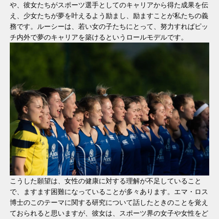
や、彼女たちがスポーツ選手としてのキャリアから得た成果を伝
え、少女たちが夢を叶えるよう励まし、励ますことが私たちの義
務です。ルーシーは、若い女の子たちにとって、努力すればピッ
チ内外で夢のキャリアを築けるというロールモデルです。
こうした願望は、女性の健康に対する理解が不足していること
で、ますます困難になっていることが多々あります。エマ・ロス
博士のこのテーマに関する研究について話したときのことを覚え
ておられると思いますが、彼女は、スポーツ界の女子や女性をど