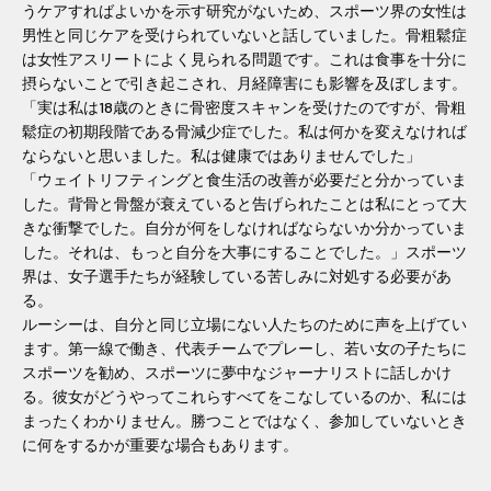
うケアすればよいかを示す研究がないため、スポーツ界の女性は
男性と同じケアを受けられていないと話していました。骨粗鬆症
は女性アスリートによく見られる問題です。これは食事を十分に
摂らないことで引き起こされ、月経障害にも影響を及ぼします。
「実は私は18歳のときに骨密度スキャンを受けたのですが、骨粗
鬆症の初期段階である骨減少症でした。私は何かを変えなければ
ならないと思いました。私は健康ではありませんでした」
「ウェイトリフティングと食生活の改善が必要だと分かっていま
した。背骨と骨盤が衰​​えていると告げられたことは私にとって大
きな衝撃でした。自分が何をしなければならないか分かっていま
した。それは、もっと自分を大事にすることでした。」スポーツ
界は、女子選手たちが経験している苦しみに対処する必要があ
る。
ルーシーは、自分と同じ立場にない人たちのために声を上げてい
ます。第一線で働き、代表チームでプレーし、若い女の子たちに
スポーツを勧め、スポーツに夢中なジャーナリストに話しかけ
る。彼女がどうやってこれらすべてをこなしているのか、私には
まったくわかりません。勝つことではなく、参加していないとき
に何をするかが重要な場合もあります。