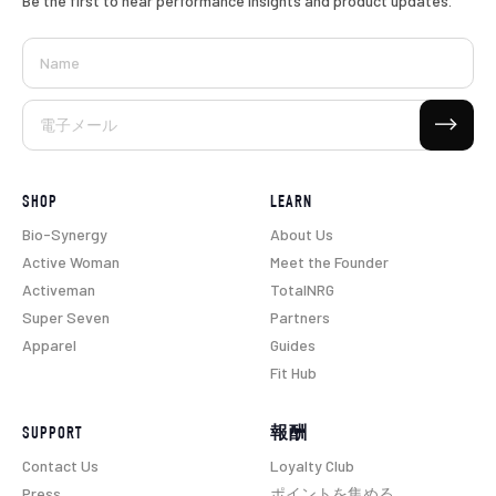
Be the first to hear performance insights and product updates.
Name
購読する
電子メール
SHOP
LEARN
Bio-Synergy
About Us
Active Woman
Meet the Founder
Activeman
TotalNRG
Super Seven
Partners
Apparel
Guides
Fit Hub
SUPPORT
報酬
Contact Us
Loyalty Club
Press
ポイントを集める