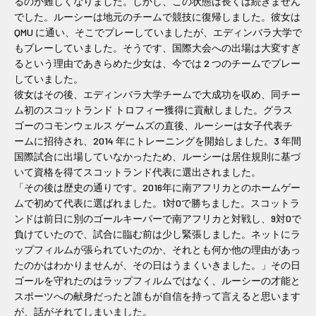
るのが難しくなりました。しかし、この状態は長くは続きません
でした。ルーシーは地元のチームで競技に復帰しました。彼女は
QMU に通い、そこでプレーしていましたが、エディンバラ大学で
もプレーしていました。そうです、国際大会への出場は大変すぎ
るという理由であきらめた少女は、今では 2 つのチームでプレー
していました。
彼女はその後、エディンバラ大学チームで大成功を収め、同チー
ム初のスコットランド トロフィー獲得に貢献しました。グラス
ゴーのコモンウェルス ゲームズの直後、ルーシーは女子代表チ
ームに招待され、2014 年にトレーニングを開始しました。3 年間
国際試合に出場していなかったため、ルーシーは居住規則に基づ
いて資格を得てスコットランド代表に選出されました。
「その後は歴史の通りです。2016年に南アフリカとのホームゲー
ムで初めて代表に選ばれました。1対0で勝ちました。スコットラ
ンドは前日に別のゴールキーパーで南アフリカと対戦し、9対0で
負けていたので、試合に臨む前は少し緊張しました。ネットにラ
ップフィルムが張られていたのか、それとも何か他の理由があっ
たのかはわかりませんが、その日はうまくいきました。」その日
ゴールを守れたのはラップフィルムではなく、ルーシーの才能と
スポーツへの献身だったと誰もが自信を持って言えると思います
が、話がそれてしまいました。