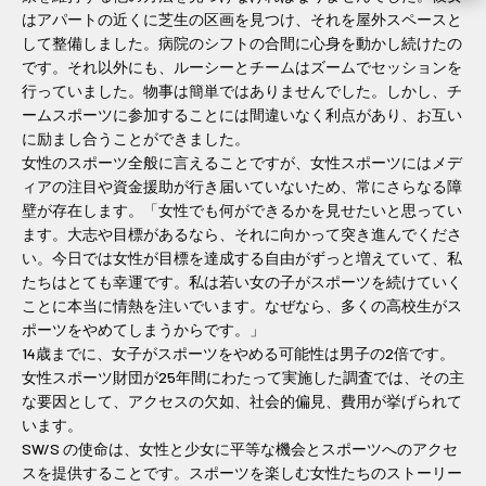
はアパートの近くに芝生の区画を見つけ、それを屋外スペースと
して整備しました。病院のシフトの合間に心身を動かし続けたの
です。それ以外にも、ルーシーとチームはズームでセッションを
行っていました。物事は簡単ではありませんでした。しかし、チ
ームスポーツに参加することには間違いなく利点があり、お互い
に励まし合うことができました。
女性のスポーツ全般に言えることですが、女性スポーツにはメデ
ィアの注目や資金援助が行き届いていないため、常にさらなる障
壁が存在します。「女性でも何ができるかを見せたいと思ってい
ます。大志や目標があるなら、それに向かって突き進んでくださ
い。今日では女性が目標を達成する自由がずっと増えていて、私
たちはとても幸運です。私は若い女の子がスポーツを続けていく
ことに本当に情熱を注いでいます。なぜなら、多くの高校生がス
ポーツをやめてしまうからです。」
14歳までに、女子がスポーツをやめる可能性は男子の2倍です。
女性スポーツ財団が25年間にわたって実施した調査では、その主
な要因として、アクセスの欠如、社会的偏見、費用が挙げられて
います。
SW/S の使命は、女性と少女に平等な機会とスポーツへのアクセ
スを提供することです。スポーツを楽しむ女性たちのストーリー