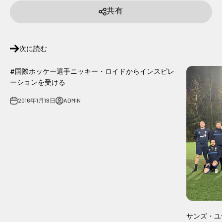
共有
次に読む
#国際ホッケー選手ニッキー・ロイドからインスピレ
ーションを受ける
2016年1月18日
ADMIN
サンズ・ユ