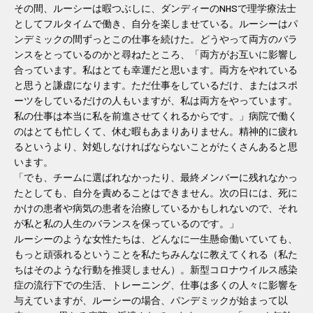
その間、ルーシーは暇つぶしに、ダンディーのNHSで理学療法士
としてフルタイムで働き、自分を楽しませている。ルーシーはパ
ンデミックの間ずっとこの仕事を続けた。どうやって両方のバラ
ンスをとっているのかと尋ねたところ、「両方がお互いに影響し
合っています。私はとても幸運だと思います。両方をやれている
と思うと謙虚になります。ただ仕事をしているだけ、またはスポ
ーツをしているだけの人もいますが、私は両方をやっています。
私の仕事は本当に私を前進させてくれるからです。」病院で働く
のはとても忙しくて、休む暇もあまりありません。精神的に疲れ
るというより、対処しなければならないことがたくさんあると思
います。
「でも、チームに選ばれなかったり、最終メンバーに残れなかっ
たとしても、自分を責めることはできません。次の日には、死に
かけの患者や病気の患者を治療しているかもしれないので、それ
が私と私の人生のバランスを保っているのです。」
ルーシーのような女性たちは、どんなに一生懸命働いていても、
もっと頑張れるということを私たちみんなに教えてくれる（私た
ちはそのような行動を推奨しません）。新型コロナウイルス感染
症の流行下での生活、トレーニング、仕事は多くの人々に影響を
与えていますが、ルーシーの場合、パンデミックが始まって以