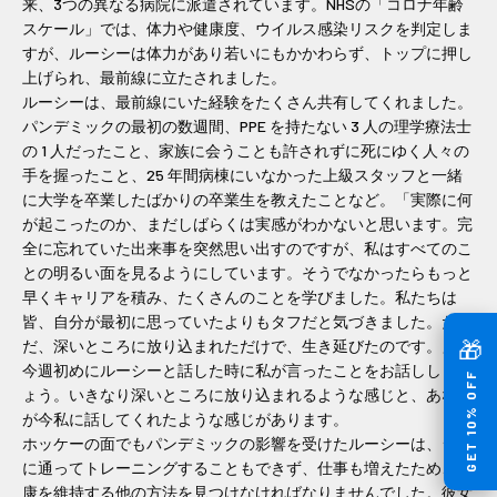
来、3つの異なる病院に派遣されています。NHSの「コロナ年齢
スケール」では、体力や健康度、ウイルス感染リスクを判定しま
すが、ルーシーは体力があり若いにもかかわらず、トップに押し
上げられ、最前線に立たされました。
ルーシーは、最前線にいた経験をたくさん共有してくれました。
パンデミックの最初の数週間、PPE を持たない 3 人の理学療法士
の 1 人だったこと、家族に会うことも許されずに死にゆく人々の
手を握ったこと、25 年間病棟にいなかった上級スタッフと一緒
に大学を卒業したばかりの卒業生を教えたことなど。「実際に何
が起こったのか、まだしばらくは実感がわかないと思います。完
全に忘れていた出来事を突然思い出すのですが、私はすべてのこ
との明るい面を見るようにしています。そうでなかったらもっと
早くキャリアを積み、たくさんのことを学びました。私たちは
皆、自分が最初に思っていたよりもタフだと気づきました。た
🎁
だ、深いところに放り込まれただけで、生き延びたのです。」
今週初めにルーシーと話した時に私が言ったことをお話ししまし
GET 10% OFF
ょう。いきなり深いところに放り込まれるような感じと、あなた
が今私に話してくれたような感じがあります。
ホッケーの面でもパンデミックの影響を受けたルーシーは、ジム
に通ってトレーニングすることもできず、仕事も増えたため、健
康を維持する他の方法を見つけなければなりませんでした。彼女